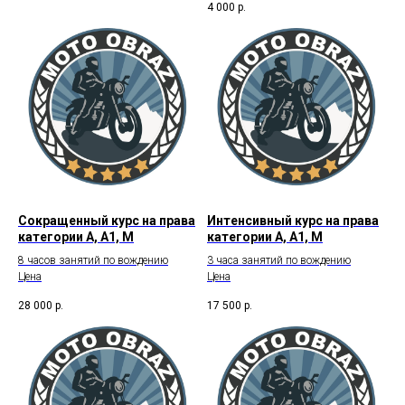
4 000
р.
Сокращенный курс на права
Интенсивный курс на права
категории А, А1, М
категории А, А1, М
8 часов занятий по вождению
3 часа занятий по вождению
Цена
Цена
28 000
р.
17 500
р.