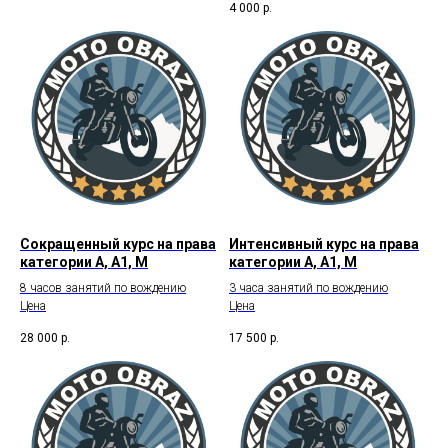
4 000
р.
Сокращенный курс на права
Интенсивный курс на права
категории А, А1, М
категории А, А1, М
8 часов занятий по вождению
3 часа занятий по вождению
Цена
Цена
28 000
р.
17 500
р.