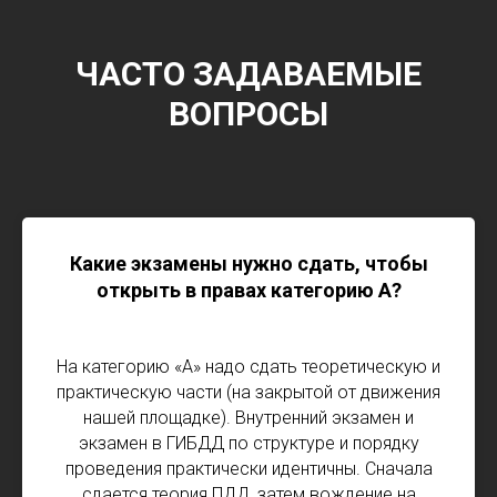
п
с
ч
ЧАСТО ЗАДАВАЕМЫЕ
с
ВОПРОСЫ
о
м
м
в
у
о
о
Какие экзамены нужно сдать, чтобы
К
открыть в правах категорию А?
с
п
о
На категорию «А» надо сдать теоретическую и
у
практическую части (на закрытой от движения
с
нашей площадке). Внутренний экзамен и
з
экзамен в ГИБДД по структуре и порядку
н
проведения практически идентичны. Сначала
2
сдается теория ПДД, затем вождение на