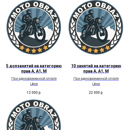
5 допзанятий на категорию
10 занятий на категорию
прав А, А1, М
прав А, А1, М
При единовременной оплате
При единовременной оплате
Цена
Цена
12 000
р.
22 000
р.