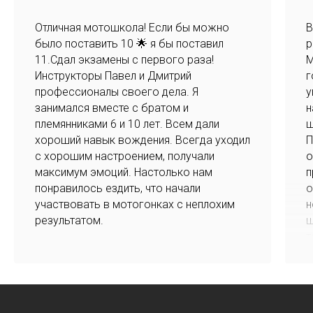
Отличная мотошкола! Если бы можно
В
было поставить 10 🌟 я бы поставил
р
11.Сдал экзамены с первого раза!
М
Инструкторы Павел и Дмитрий
г
профессионалы своего дела. Я
у
занимался вместе с братом и
н
племянниками 6 и 10 лет. Всем дали
ш
хороший навык вождения. Всегда уходил
П
с хорошим настроением, получали
о
максимум эмоций. Настолько нам
п
понравилось ездить, что начали
о
участвовать в мотогонках с неплохим
н
результатом.
ш
т
ж
у
с
к