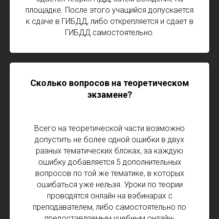
ш
площадке. После этого учащийся допускается
с
к сдаче в ГИБДД, либо открепляется и сдает в
н
ГИБДД самостоятельно.
р
п
п
2
Сколько вопросов на теоретическом
п
экзамене?
Н
к
з
Всего на теоретической части возможно
о
допустить не более одной ошибки в двух
и
разных тематических блоках, за каждую
ошибку добавляется 5 дополнительных
вопросов по той же тематике, в которых
ошибаться уже нельзя. Уроки по теории
проводятся онлайн на вэбинарах с
преподавателем, либо самостоятельно по
предоставляемым учебным онлайн-