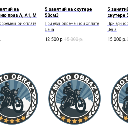
нятий на
5 занятий на скутере
5 заняти
ию прав А, А1, М
50см3
скутере 
овременной оплате
При единовременной оплате
При едино
Цена
Цена
.
12 500
р.
15 000
р.
15 000
р.