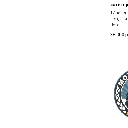
категор
17 часов
вождени
Цена
38 000
р