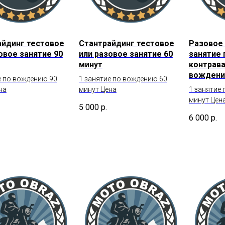
айдинг тестовое
Стантрайдинг тестовое
Разовое 
овое занятие 90
или разовое занятие 60
занятие 
минут
контрав
вождени
е по вождению 90
1 занятие по вождению 60
на
минут Цена
1 занятие
минут Цен
5 000
р.
6 000
р.