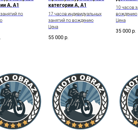
ии А, А1
категории А, А1
10 часов 
 занятий по
17 часов индивидуальных
вождению
ю
занятий по вождению
Цена
Цена
35 000
р.
.
55 000
р.