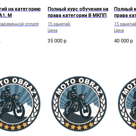
тий на категорию
Полный курс обучения на
Полный к
 А1, М
права категории В МКПП
права ка
овременной оплате
15 занятий
15 заняти
Цена
Цена
.
35 000
р.
40 000
р.