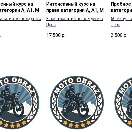
енный курс на
Интенсивный курс на
Пробное 
атегории А, А1, М
права категории А, А1, М
категори
занятий по вождению
3 часа занятий по вождению
60 минут 
Цена
Цена
.
17 500
р.
2 500
р.