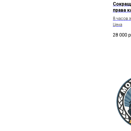
Сокращ
права к
8 часов 
Цена
28 000
р