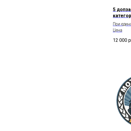
5 допза
категор
При един
Цена
12 000
р