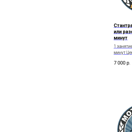
Стантр
или раз
минут
1 заняти
минут Це
7 000
р.