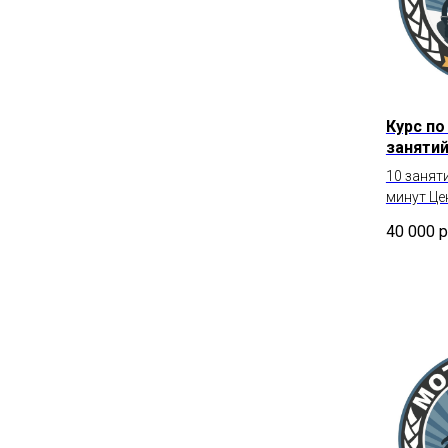
Курс по
занятий
10 занят
минут Це
40 000
р