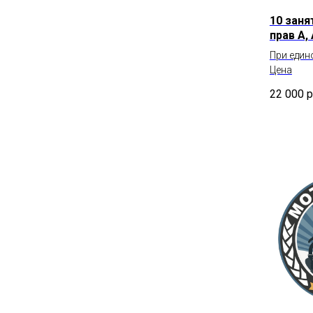
10 заня
прав А,
При един
Цена
22 000
р