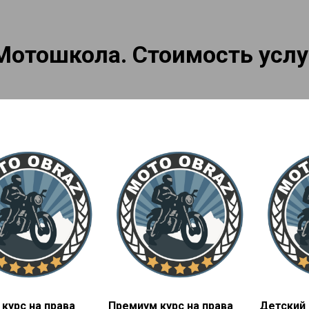
Мотошкола. Стоимость услу
курс на права
Премиум курс на права
Детский 