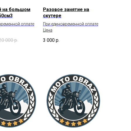
й на большом
Разовое занятие на
50см3
скутере
временной оплате
При единовременной оплате
Цена
20 000
р.
3 000
р.