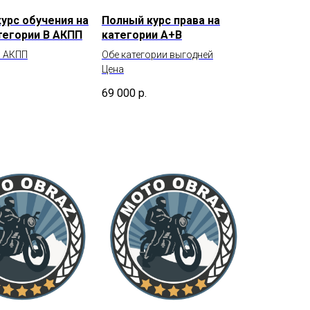
урс обучения на
Полный курс права на
тегории В АКПП
категории А+В
й АКПП
Обе категории выгодней
Цена
69 000
р.