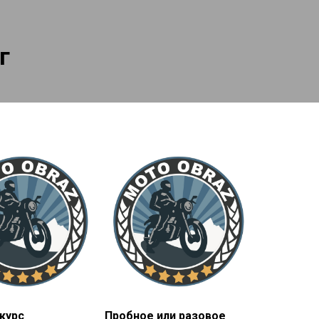
г
курс
Пробное или разовое