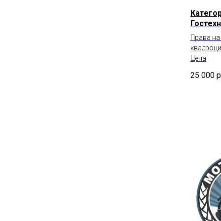
Категор
Гостех
Права на
квадроци
Цена
25 000
р