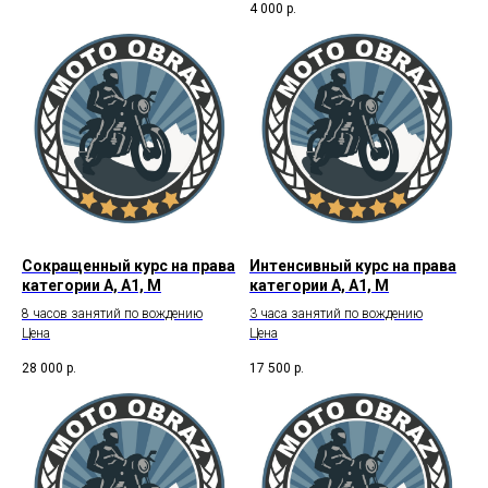
4 000
р.
Сокращенный курс на права
Интенсивный курс на права
категории А, А1, М
категории А, А1, М
8 часов занятий по вождению
3 часа занятий по вождению
Цена
Цена
28 000
р.
17 500
р.