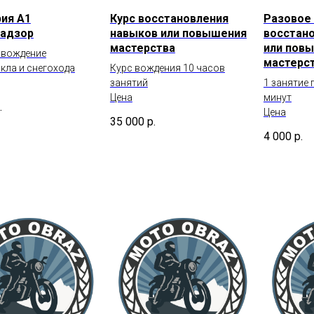
ия А1
Курс восстановления
Разовое 
надзор
навыков или повышения
восстан
мастерства
или пов
 вождение
мастерс
кла и снегохода
Курс вождения 10 часов
занятий
1 занятие
Цена
минут
.
Цена
35 000
р.
4 000
р.