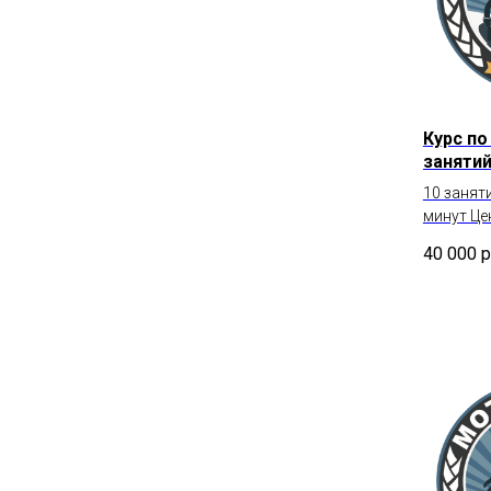
Курс по
занятий
10 занят
минут Це
40 000
р