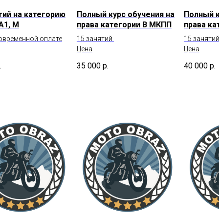
тий на категорию
Полный курс обучения на
Полный к
 А1, М
права категории В МКПП
права ка
овременной оплате
15 занятий
15 заняти
Цена
Цена
.
35 000
р.
40 000
р.