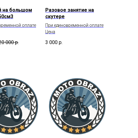
й на большом
Разовое занятие на
50см3
скутере
временной оплате
При единовременной оплате
Цена
20 000
р.
3 000
р.