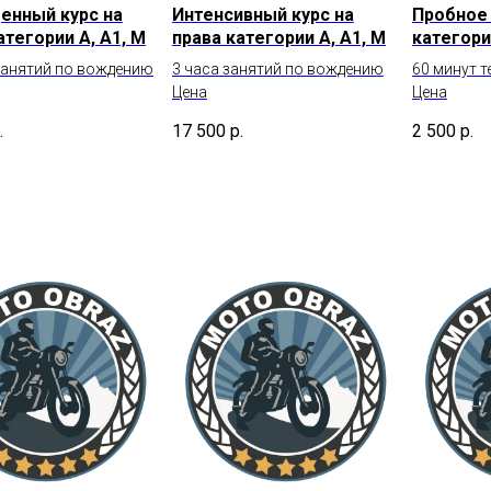
енный курс на
Интенсивный курс на
Пробное 
атегории А, А1, М
права категории А, А1, М
категори
занятий по вождению
3 часа занятий по вождению
60 минут 
Цена
Цена
.
17 500
р.
2 500
р.