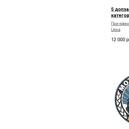
5 допза
категор
При един
Цена
12 000
р