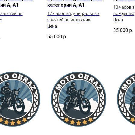
ии А, А1
категории А, А1
10 часов 
 занятий по
17 часов индивидуальных
вождению
ю
занятий по вождению
Цена
Цена
35 000
р.
.
55 000
р.