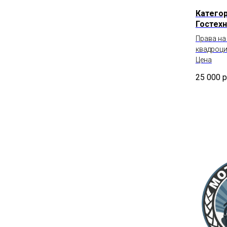
Категор
Гостех
Права на
квадроци
Цена
25 000
р