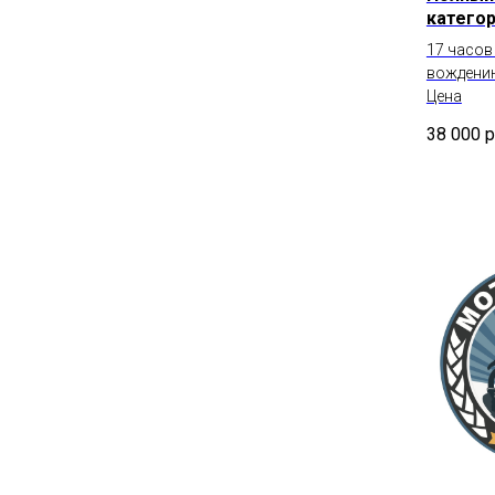
категор
17 часов
вождени
Цена
38 000
р