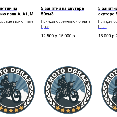
нятий на
5 занятий на скутере
5 заняти
ию прав А, А1, М
50см3
скутере 
овременной оплате
При единовременной оплате
При едино
Цена
Цена
.
12 500
р.
15 000
р.
15 000
р.