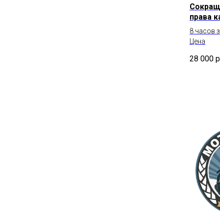
Сокращ
права к
8 часов 
Цена
28 000
р