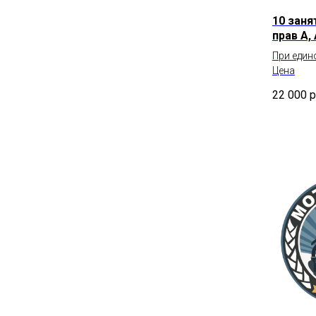
10 заня
прав А,
При един
Цена
22 000
р