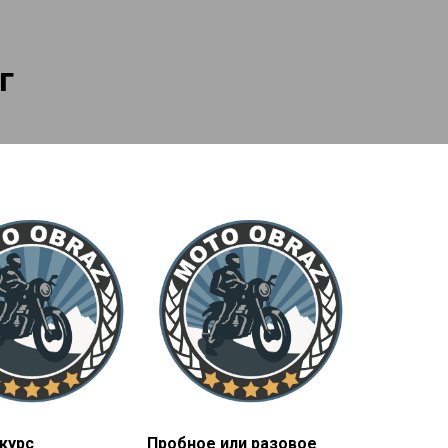
г
курс
Пробное или разовое