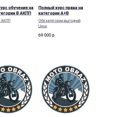
урс обучения на
Полный курс права на
тегории В АКПП
категории А+В
й АКПП
Обе категории выгодней
Цена
69 000
р.