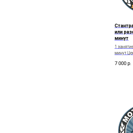
Стантр
или раз
минут
1 заняти
минут Це
7 000
р.