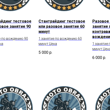
айдинг тестовое
Стантрайдинг тестовое
Разовое 
овое занятие 90
или разовое занятие 60
занятие 
минут
контрав
вождени
е по вождению 90
1 занятие по вождению 60
на
минут Цена
1 занятие
минут Цен
5 000
р.
6 000
р.