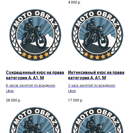
4 000
р.
Сокращенный курс на права
Интенсивный курс на права
категории А, А1, М
категории А, А1, М
8 часов занятий по вождению
3 часа занятий по вождению
Цена
Цена
28 000
р.
17 500
р.