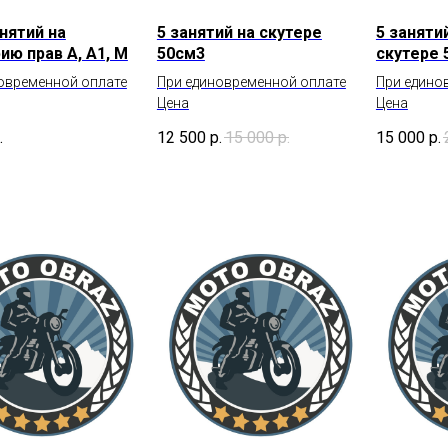
нятий на
5 занятий на скутере
5 заняти
ию прав А, А1, М
50см3
скутере 
овременной оплате
При единовременной оплате
При едино
Цена
Цена
.
12 500
р.
15 000
р.
15 000
р.