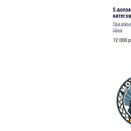
5 допза
категор
При един
Цена
12 000
р