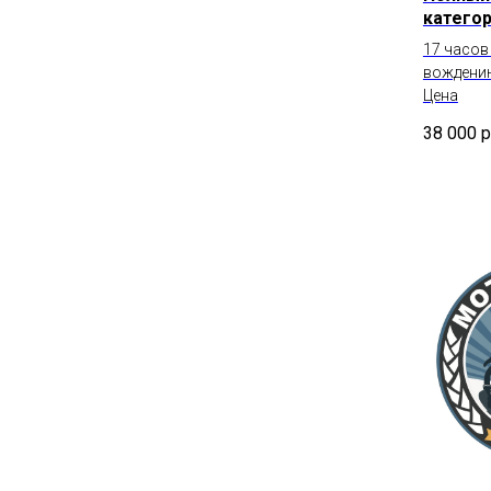
категор
17 часов
вождени
Цена
38 000
р