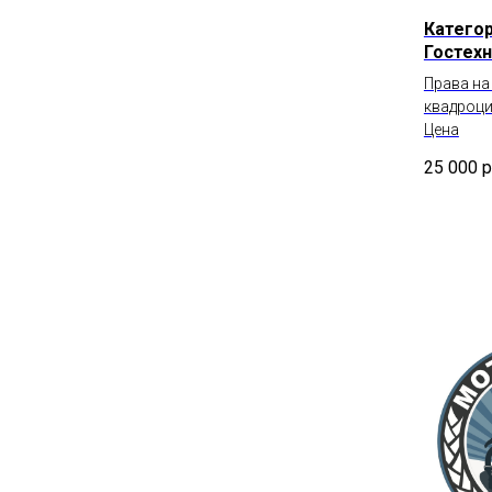
Категор
Гостех
Права на
квадроци
Цена
25 000
р