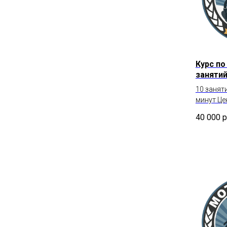
Курс по
занятий
10 занят
минут Це
40 000
р