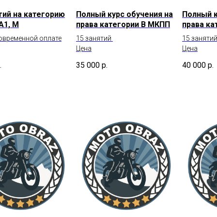
тий на категорию
Полный курс обучения на
Полный к
 А1, М
права категории В МКПП
права ка
овременной оплате
15 занятий
15 заняти
Цена
Цена
.
35 000
р.
40 000
р.