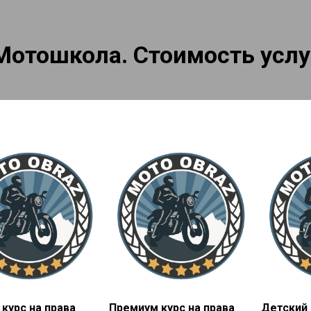
Мотошкола. Стоимость услу
курс на права
Премиум курс на права
Детский 