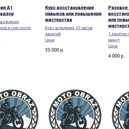
ия А1
Курс восстановления
Разовое 
надзор
навыков или повышения
восстан
мастерства
или пов
 вождение
мастерс
кла и снегохода
Курс вождения 10 часов
занятий
1 занятие
Цена
минут
.
Цена
35 000
р.
4 000
р.