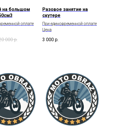
й на большом
Разовое занятие на
50см3
скутере
временной оплате
При единовременной оплате
Цена
20 000
р.
3 000
р.