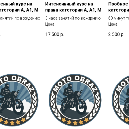
енный курс на
Интенсивный курс на
Пробное 
атегории А, А1, М
права категории А, А1, М
категори
занятий по вождению
3 часа занятий по вождению
60 минут 
Цена
Цена
.
17 500
р.
2 500
р.