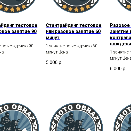
айдинг тестовое
Стантрайдинг тестовое
Разовое 
овое занятие 90
или разовое занятие 60
занятие 
минут
контрав
вождени
е по вождению 90
1 занятие по вождению 60
на
минут Цена
1 занятие
минут Цен
5 000
р.
6 000
р.