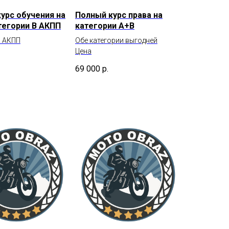
урс обучения на
Полный курс права на
тегории В АКПП
категории А+В
й АКПП
Обе категории выгодней
Цена
69 000
р.