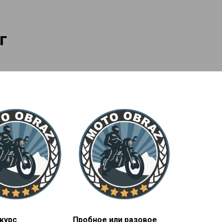
г
курс
Пробное или разовое