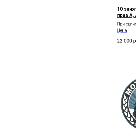
10 заня
прав А,
При един
Цена
22 000
р