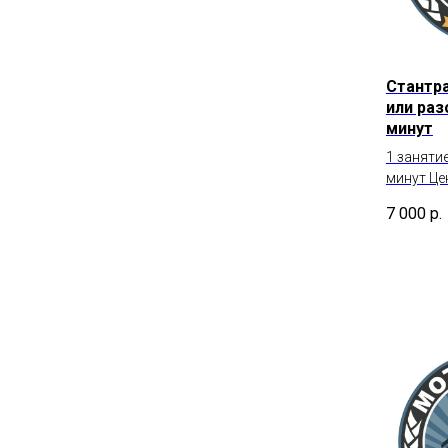
Стантр
или раз
минут
1 заняти
минут Це
7 000
р.