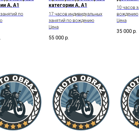
ии А, А1
категории А, А1
10 часов 
 занятий по
17 часов индивидуальных
вождению
ю
занятий по вождению
Цена
Цена
35 000
р.
.
55 000
р.