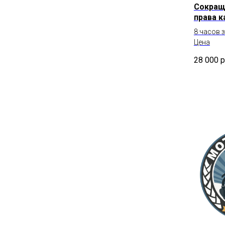
Сокращ
права к
8 часов 
Цена
28 000
р