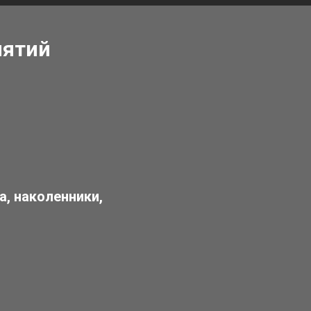
нятий
, наколенники,