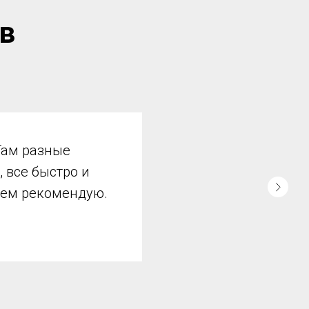
в
для зимы/весны.
Есть курс
. Рекомендую.