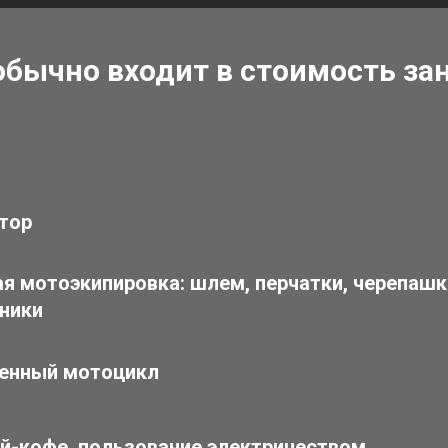
обычно входит в стоимость за
тор
я мотоэкипировка: шлем, перчатки, черепашка
ники
енный мотоцикл
ай-кофе, пользование электричеством