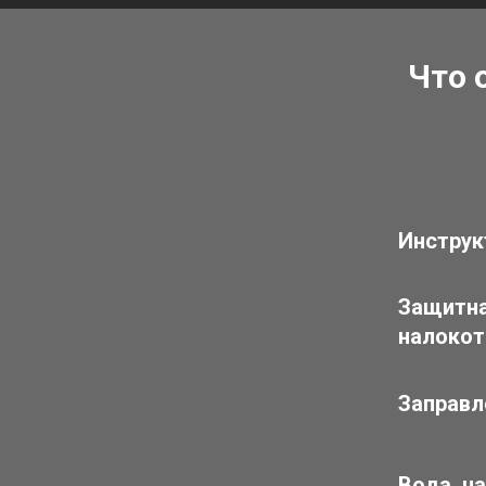
Что 
Инструк
Защитна
налокот
Заправл
Вода, ч