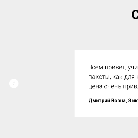
Очень крутая мо
Подходит и для 
контраварийного
Илья Ж., 7 июня 2022