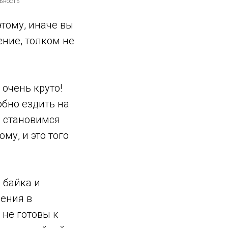
ьность
этому, иначе вы
ение, толком не
 очень круто!
обно ездить на
ы становимся
му, и это того
 байка и
чения в
 не готовы к