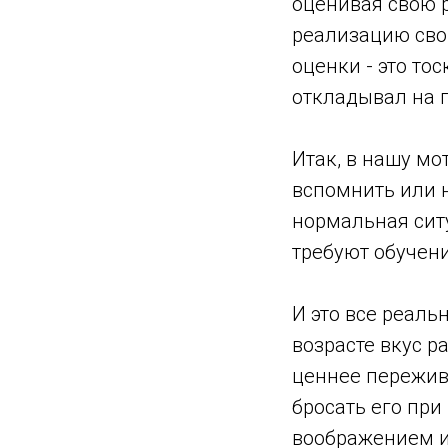
оценивая свою р
реализацию сво
оценки - это то
откладывал на 
Итак, в нашу мо
вспомнить или н
нормальная сит
требуют обучени
И это все реаль
возрасте вкус р
ценнее пережива
бросать его пр
воображением и 