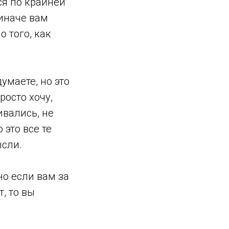
ся по крайней
 иначе вам
 того, как
умаете, но это
росто хочу,
ивались, не
 это все те
ысли.
но если вам за
, то вы