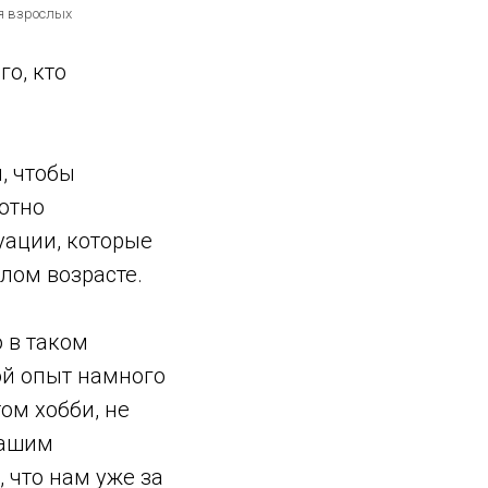
я взрослых
го, кто
, чтобы
лютно
уации, которые
лом возрасте.
о в таком
ой опыт намного
ом хобби, не
вашим
 что нам уже за