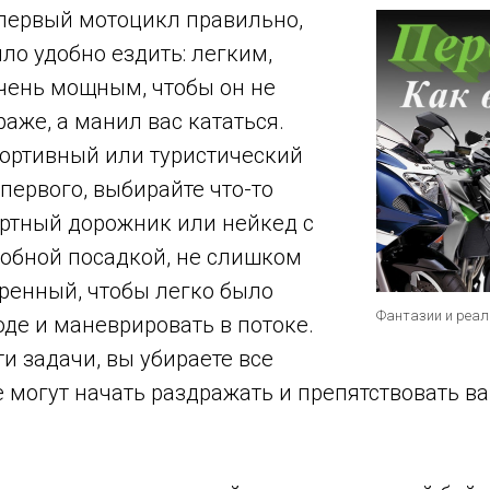
первый мотоцикл правильно,
ло удобно ездить: легким,
очень мощным, чтобы он не
раже, а манил вас кататься.
портивный или туристический
 первого, выбирайте что-то
артный дорожник или нейкед с
добной посадкой, не слишком
ренный, чтобы легко было
Фантазии и реал
оде и маневрировать в потоке.
ти задачи, вы убираете все
е могут начать раздражать и препятствовать 