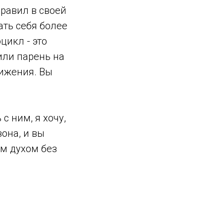
равил в своей
ать себя более
цикл - это
 или парень на
ижения. Вы
с ним, я хочу,
зона, и вы
ым духом без