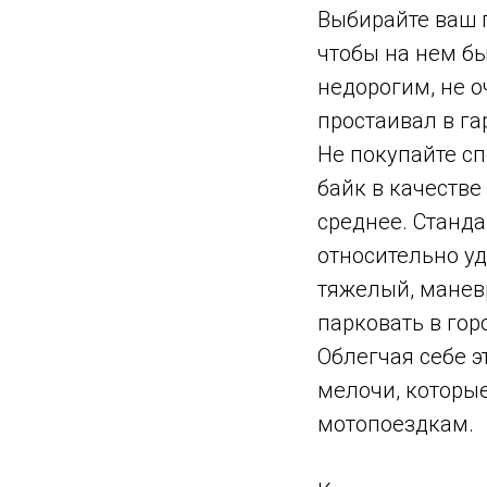
Выбирайте ваш 
чтобы на нем бы
недорогим, не 
простаивал в га
Не покупайте с
байк в качестве
среднее. Станд
относительно у
тяжелый, манев
парковать в гор
Облегчая себе э
мелочи, которы
мотопоездкам.