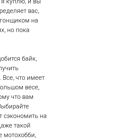
 я куплю, и вы
пределяет вас,
ь гонщиком на
х, но пока
обится байк,
лучить
 Все, что имеет
большом весе,
ому что вам
 Выбирайте
ет сэкономить на
Даже такой
е мотохобби,