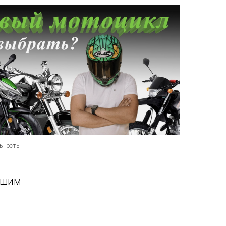
ьность
вашим