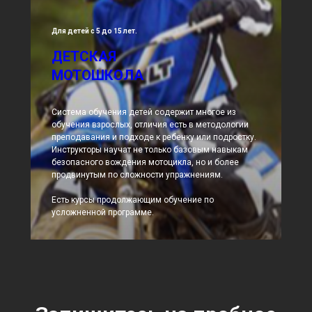
Для детей с 5 до 15 лет.
ДЕТСКАЯ
МОТОШКОЛА
Система обучения детей содержит многое из
обучения взрослых, отличия есть в методологии
преподавания и подходе к ребенку или подростку.
Инструкторы научат не только базовым навыкам
безопасного вождения мотоцикла, но и более
продвинутым по сложности упражнениям.
Есть курсы продолжающим обучение по
усложненной программе.